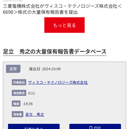
三菱電機株式会社がヴィスコ・テクノロジーズ株式会社＜
6698＞株式の大量保有報告書を提出
もっと見る
足立 秀之の大量保有報告書データベース
報
変更
2024-10-09
告
保
対
義
提
証券
有
増
保
象
業
種
詳
ヴィスコ・テクノロジーズ株式会社
NO.
務
出
コー
割
減
有
会
種
別
細
発
日
ド
合
(%)
者
0.11
社
生
(%)
日
-19.36
足立 秀之
PDF