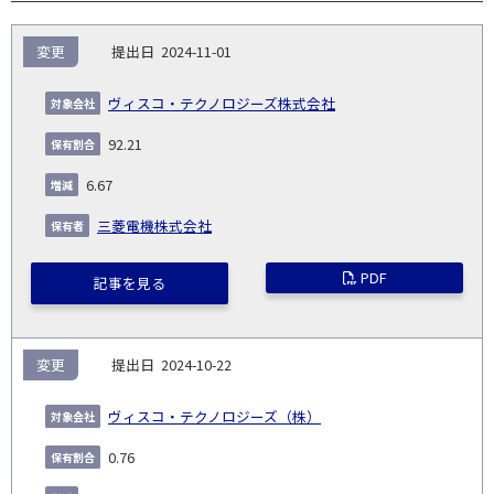
報
変更
2024-11-01
告
保
対
義
提
証券
有
増
保
象
業
種
詳
ヴィスコ・テクノロジーズ株式会社
NO.
務
出
コー
割
減
有
会
種
別
細
発
日
ド
合
(%)
者
92.21
社
生
(%)
日
6.67
三菱電機株式会社
PDF
記事を見る
変更
2024-10-22
ヴィスコ・テクノロジーズ（株）
0.76