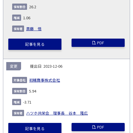
会
種
別
細
発
日
ド
合
(%)
者
26.2
社
生
(%)
日
1.06
斎藤 悟
PDF
記事を見る
変更
2023-12-06
初穂商事株式会社
5.94
-3.71
ハツホ共栄会 理事長 谷本 隆広
PDF
記事を見る