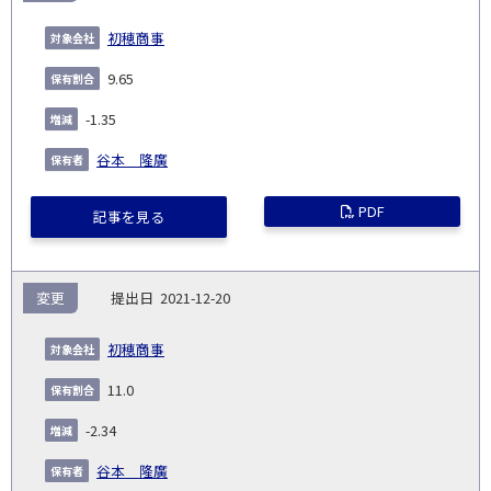
初穂商事
9.65
-1.35
谷本 隆廣
PDF
記事を見る
変更
2021-12-20
初穂商事
11.0
-2.34
谷本 隆廣