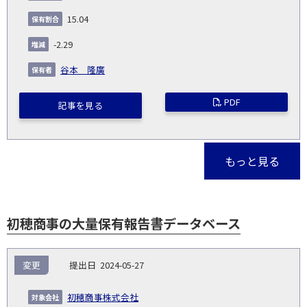
15.04
-2.29
谷本 隆廣
PDF
記事を見る
もっと見る
初穂商事の大量保有報告書データベース
報
変更
2024-05-27
告
保
対
義
提
証券
有
増
保
象
業
種
詳
初穂商事株式会社
NO.
務
出
コー
割
減
有