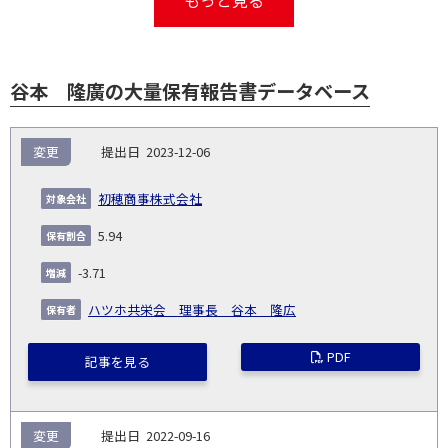
もっと見る
谷本 隆廣の大量保有報告書データベース
報
変更
2023-12-06
告
保
対
義
提
証券
有
増
保
象
業
種
詳
初穂商事株式会社
NO.
務
出
コー
割
減
有
会
種
別
細
発
日
ド
合
(%)
者
5.94
社
生
(%)
日
-3.71
ハツホ共栄会 理事長 谷本 隆広
PDF
記事を見る
変更
2022-09-16