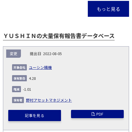
もっと見る
ＹＵＳＨＩＮの大量保有報告書データベース
報
変更
2022-08-05
告
保
対
義
提
証券
有
増
保
象
業
種
詳
ユーシン精機
NO.
務
出
コー
割
減
有
会
種
別
細
発
日
ド
合
(%)
者
4.28
社
生
(%)
日
-1.01
野村アセットマネジメント
PDF
記事を見る