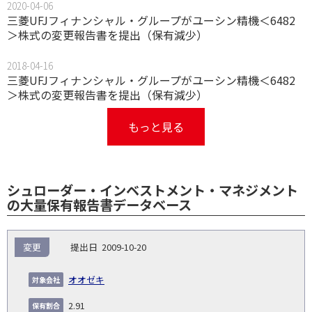
2020-04-06
三菱UFJフィナンシャル・グループがユーシン精機＜6482
＞株式の変更報告書を提出（保有減少）
2018-04-16
三菱UFJフィナンシャル・グループがユーシン精機＜6482
＞株式の変更報告書を提出（保有減少）
もっと見る
シュローダー・インベストメント・マネジメント
の大量保有報告書データベース
報
変更
2009-10-20
告
保
対
義
提
証券
有
増
保
象
業
種
詳
オオゼキ
NO.
務
出
コー
割
減
有
会
種
別
細
発
日
ド
合
(%)
者
2.91
社