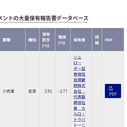
メントの大量保有報告書データベース
保有
増減
詳
業種
種別
割合
保有者
PDF
(%)
細
(%)
シュ
ロー
ダー証
券投信
投資顧
問株式
小売業
変更
2.91
-2.77
会社
PDF
代表取
締役社
長 カ
ルロ・
トラバ
トーニ