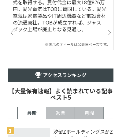
式を取得する。買付代金は最大18億876万
円。愛光電気はTOBに賛同している。愛光
電気は家電製品やIT周辺機器など電設資材
の流通商社。TOBが成立すれば、ジャス
ダック上場が廃止となる見通し。
※表示のディールは公表日ベースです。
アクセスランキング
【大量保有速報】よく読まれている記事
ベスト5
最新
週間
月間
汐留ZホールディングスがZ