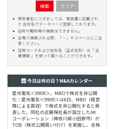
検索
クリア
保有者名につきましては、報告書に記載され
た 会社名でデータベース登録しております。
俗称や略称等の検索はできません。
全角で検索される際、「・」やスペースにご注
意ください。
証券コードおよび会社名（正式名称）は「 企
業情報 」を使って調べることができます。
今日は何の日？M&Aカレンダー
愛光電気＜9909＞、MBOで株式を非公開
2018
化：愛光電気＜9909＞は6日、MBO（経営
デシュ第
陣による買収）で株式を非公開化すると発
表した。同社の近藤保社長が設立したAK
コーポレーション（神奈川県小田原市）が
TOB（株式公開買い付け）を実施し、全株