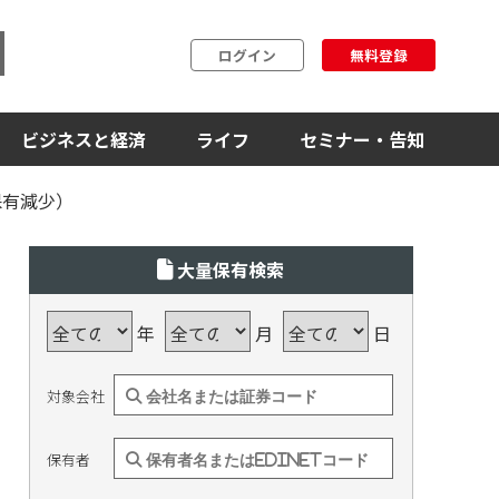
ログイン
無料登録
ビジネスと経済
ライフ
セミナー・告知
保有減少）
大量保有検索
年
月
日
対象会社
保有者