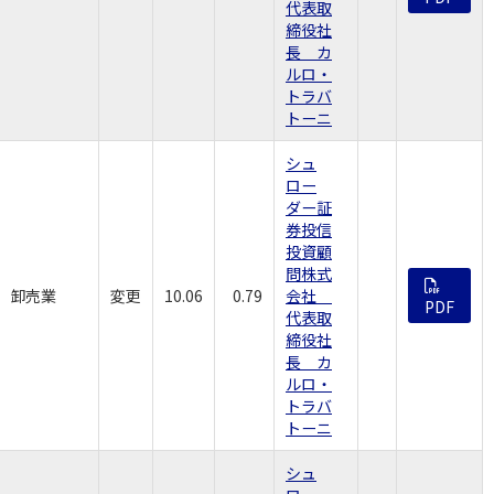
代表取
締役社
長 カ
ルロ・
トラバ
トーニ
シュ
ロー
ダー証
券投信
投資顧
問株式
卸売業
変更
10.06
0.79
会社
PDF
代表取
締役社
長 カ
ルロ・
トラバ
トーニ
シュ