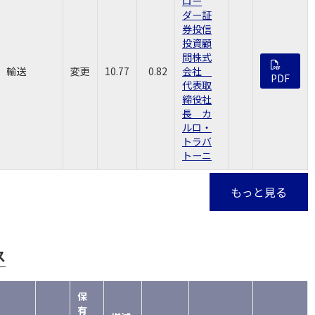
ロー
ダー証
券投信
投資顧
問株式
輸送
変更
10.77
0.82
会社
PDF
代表取
締役社
長 カ
ルロ・
トラバ
トーニ
もっと見る
ス
保
有