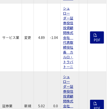
シュ
ロー
ダー証
券投信
投資顧
問株式
サ－ビス業
変更
4.89
-1.04
会社
PDF
代表取
締役社
長 カ
ルロ・
トラバ
トーニ
シュ
ロー
ダー証
券投信
投資顧
問株式
証券業
新規
5.02
0.0
会社
PDF