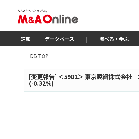
速報
データベース
|
調べる・学ぶ
DB TOP
[変更報告] ＜
5981
＞ 東京製綱株式会社 2
(-0.32%)