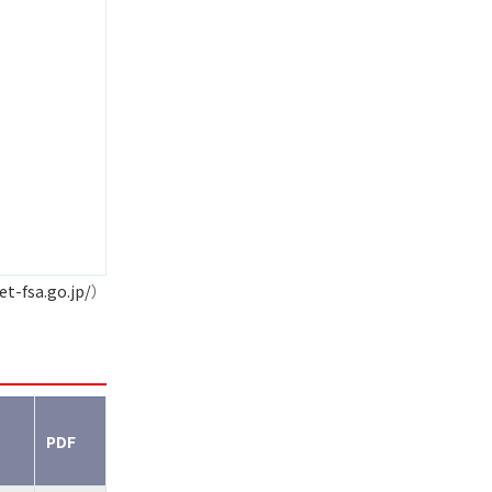
et-fsa.go.jp/
）
PDF