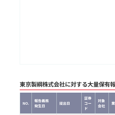
東京製綱株式会社に対する大量保有
証券
報告義務
対象
NO.
提出日
コー
業
発生日
会社
ド