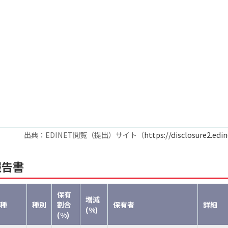
出典：EDINET閲覧（提出）サイト（
https://disclosure2.edin
報告書
保有
増減
種
種別
割合
保有者
詳細
(%)
(%)