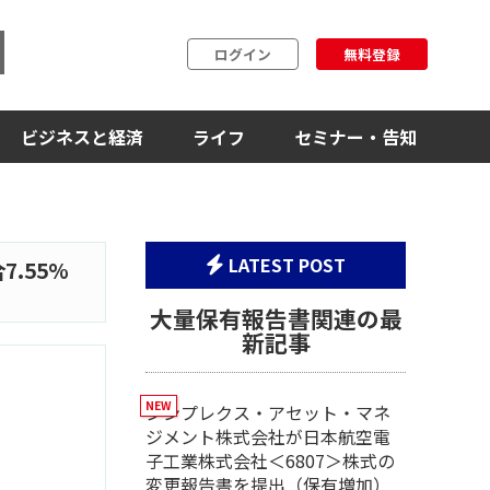
ログイン
無料登録
ビジネスと経済
ライフ
セミナー・告知
LATEST POST
.55%
大量保有報告書関連の最
新記事
シンプレクス・アセット・マネ
ジメント株式会社が日本航空電
子工業株式会社＜6807＞株式の
変更報告書を提出（保有増加）