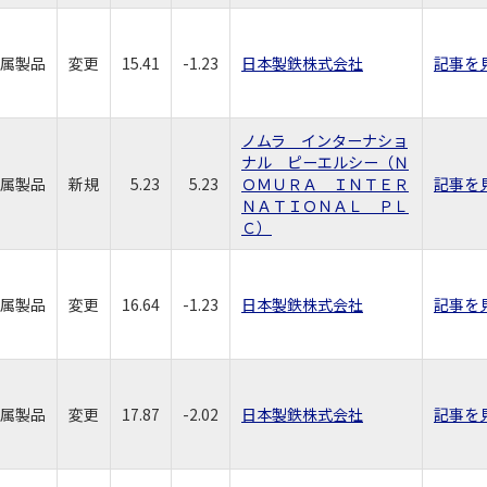
属製品
変更
15.41
-1.23
日本製鉄株式会社
記事を
ノムラ インターナショ
ナル ピーエルシー（Ｎ
属製品
新規
5.23
5.23
ＯＭＵＲＡ ＩＮＴＥＲ
記事を
ＮＡＴＩＯＮＡＬ ＰＬ
Ｃ）
属製品
変更
16.64
-1.23
日本製鉄株式会社
記事を
属製品
変更
17.87
-2.02
日本製鉄株式会社
記事を