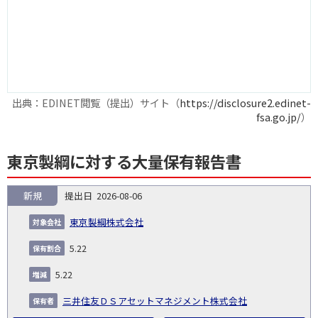
出典：EDINET閲覧（提出）サイト（
https://disclosure2.edinet-
fsa.go.jp/
）
東京製綱に対する大量保有報告書
新規
2026-08-06
報
告
保
対
東京製綱株式会社
義
提
証券
有
増
保
象
業
種
詳
NO.
務
出
コー
割
減
有
5.22
会
種
別
細
発
日
ド
合
(%)
者
社
生
(%)
5.22
日
三井住友ＤＳアセットマネジメント株式会社