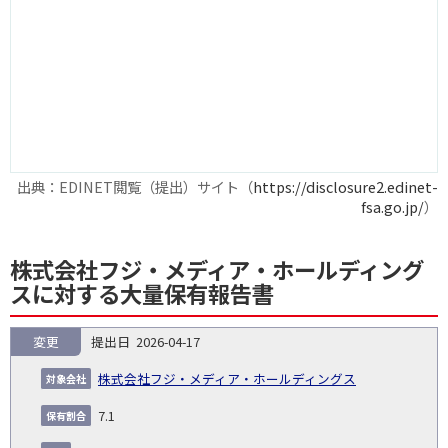
出典：EDINET閲覧（提出）サイト（
https://disclosure2.edinet-
fsa.go.jp/
）
株式会社フジ・メディア・ホールディング
スに対する大量保有報告書
変更
2026-04-17
報
告
保
対
株式会社フジ・メディア・ホールディングス
義
提
証券
有
増
保
象
業
種
詳
NO.
務
出
コー
割
減
有
7.1
会
種
別
細
発
日
ド
合
(%)
者
社
生
(%)