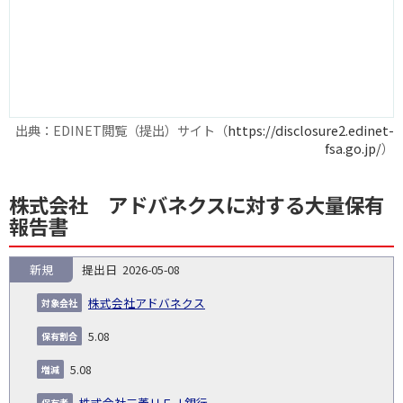
出典：EDINET閲覧（提出）サイト（
https://disclosure2.edinet-
fsa.go.jp/
）
株式会社 アドバネクスに対する大量保有
報告書
新規
2026-05-08
報
告
保
対
株式会社アドバネクス
義
提
証券
有
増
保
象
業
種
詳
NO.
務
出
コー
割
減
有
5.08
会
種
別
細
発
日
ド
合
(%)
者
社
生
(%)
5.08
日
株式会社三菱ＵＦＪ銀行