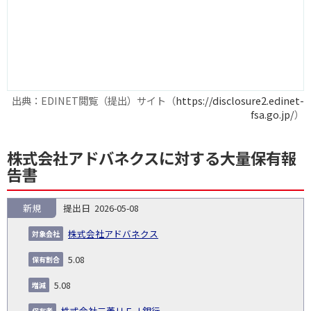
出典：EDINET閲覧（提出）サイト（
https://disclosure2.edinet-
fsa.go.jp/
）
株式会社アドバネクスに対する大量保有報
告書
新規
2026-05-08
報
告
保
対
株式会社アドバネクス
義
提
証券
有
増
保
象
業
種
詳
NO.
務
出
コー
割
減
有
5.08
会
種
別
細
発
日
ド
合
(%)
者
社
生
(%)
5.08
日
株式会社三菱ＵＦＪ銀行