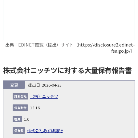
出典：EDINET閲覧（提出）サイト（
https://disclosure2.edinet-
fsa.go.jp/
）
株式会社ニッチツに対する大量保有報告書
変更
2026-04-23
報
告
保
対
（株）ニッチツ
義
提
証券
有
増
保
象
業
種
詳
NO.
務
出
コー
割
減
有
13.16
会
種
別
細
発
日
ド
合
(%)
者
社
生
(%)
1.0
日
株式会社みずほ銀行