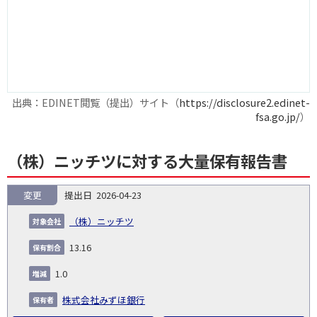
出典：EDINET閲覧（提出）サイト（
https://disclosure2.edinet-
fsa.go.jp/
）
（株）ニッチツに対する大量保有報告書
変更
2026-04-23
報
告
保
対
（株）ニッチツ
義
提
証券
有
増
保
象
業
種
詳
NO.
務
出
コー
割
減
有
13.16
会
種
別
細
発
日
ド
合
(%)
者
社
生
(%)
1.0
日
株式会社みずほ銀行