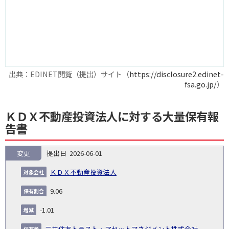
出典：EDINET閲覧（提出）サイト（
https://disclosure2.edinet-
fsa.go.jp/
）
ＫＤＸ不動産投資法人に対する大量保有報
告書
変更
2026-06-01
報
告
保
対
ＫＤＸ不動産投資法人
義
提
証券
有
増
保
象
業
種
詳
NO.
務
出
コー
割
減
有
9.06
会
種
別
細
発
日
ド
合
(%)
者
社
生
(%)
-1.01
日
三井住友トラスト・アセットマネジメント株式会社