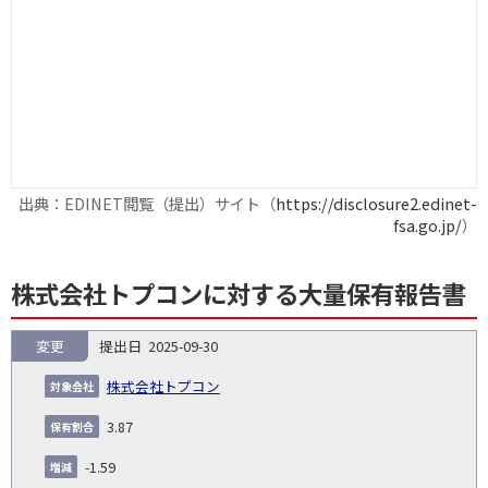
出典：EDINET閲覧（提出）サイト（
https://disclosure2.edinet-
fsa.go.jp/
）
株式会社トプコンに対する大量保有報告書
変更
2025-09-30
報
告
保
対
株式会社トプコン
義
提
証券
有
増
保
象
業
種
詳
NO.
務
出
コー
割
減
有
3.87
会
種
別
細
発
日
ド
合
(%)
者
社
生
(%)
-1.59
日