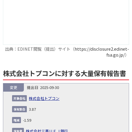
出典：EDINET閲覧（提出）サイト（
https://disclosure2.edinet-
fsa.go.jp/
）
株式会社トプコンに対する大量保有報告書
変更
2025-09-30
報
告
保
対
株式会社トプコン
義
提
証券
有
増
保
象
業
種
詳
NO.
務
出
コー
割
減
有
3.87
会
種
別
細
発
日
ド
合
(%)
者
社
生
(%)
-1.59
日
株式会社三菱ＵＦＪ銀行