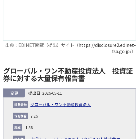
出典：EDINET閲覧（提出）サイト（
https://disclosure2.edinet-
fsa.go.jp/
）
グローバル・ワン不動産投資法人 投資証
券に対する大量保有報告書
変更
2026-05-11
報
告
保
対
グローバル・ワン不動産投資法人
義
提
証券
有
増
保
象
業
種
詳
NO.
務
出
コー
割
減
有
7.26
会
種
別
細
発
日
ド
合
(%)
者
社
生
(%)
-1.38
日
三井住友トラスト・アセットマネジメント株式会社