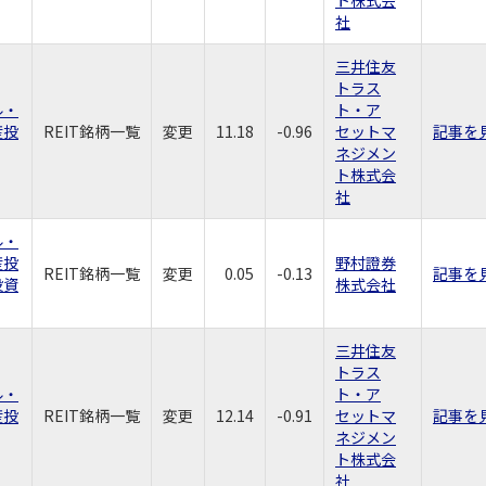
社
三井住友
トラス
ル・
ト・ア
産投
REIT銘柄一覧
変更
11.18
-0.96
セットマ
記事を
ネジメン
ト株式会
社
ル・
産投
野村證券
REIT銘柄一覧
変更
0.05
-0.13
記事を
投資
株式会社
三井住友
トラス
ル・
ト・ア
産投
REIT銘柄一覧
変更
12.14
-0.91
セットマ
記事を
ネジメン
ト株式会
社