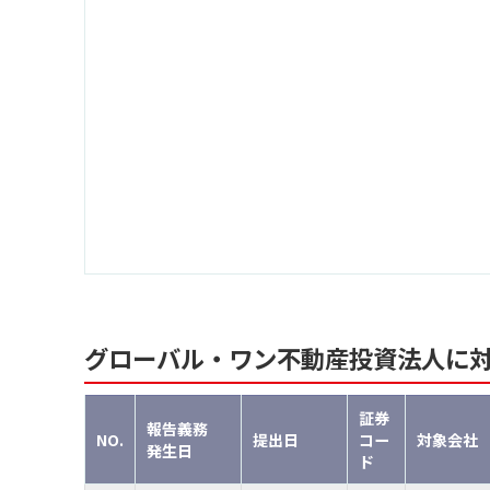
グローバル・ワン不動産投資法人に
証券
報告義務
NO.
提出日
コー
対象会社
発生日
ド