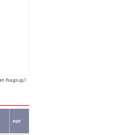
et-fsa.go.jp/
）
PDF