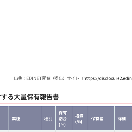
出典：EDINET閲覧（提出）サイト（
https://disclosure2.edin
対する大量保有報告書
保有
増減
業種
種別
割合
保有者
詳細
(%)
(%)