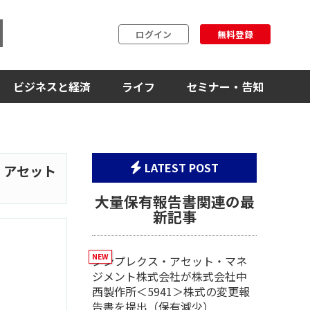
ログイン
無料登録
ビジネスと経済
ライフ
セミナー・告知
LATEST POST
・アセット
大量保有報告書関連の最
新記事
シンプレクス・アセット・マネ
ジメント株式会社が株式会社中
西製作所＜5941＞株式の変更報
告書を提出（保有減少）