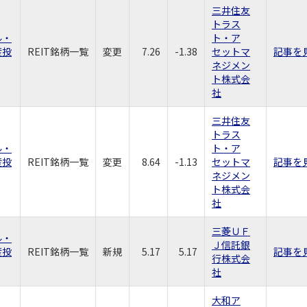
三井住友
トラス
ル・
ト・ア
産投
REIT銘柄一覧
変更
7.26
-1.38
セットマ
記事を
ネジメン
ト株式会
社
三井住友
トラス
ル・
ト・ア
産投
REIT銘柄一覧
変更
8.64
-1.13
セットマ
記事を
ネジメン
ト株式会
社
三菱ＵＦ
ル・
Ｊ信託銀
産投
REIT銘柄一覧
新規
5.17
5.17
記事を
行株式会
社
大和ア