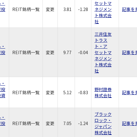
ル・
セットマ
産投
REIT銘柄一覧
変更
3.81
-1.28
ネジメン
記事を
ト株式会
社
三井住友
トラス
ル・
ト・ア
産投
REIT銘柄一覧
変更
9.77
-0.04
セットマ
記事を
ネジメン
ト株式会
社
ル・
産投
野村證券
REIT銘柄一覧
変更
5.12
-0.83
記事を
投資
株式会社
ブラック
ル・
ロック・
産投
REIT銘柄一覧
変更
7.05
-1.24
記事を
ジャパン
株式会社