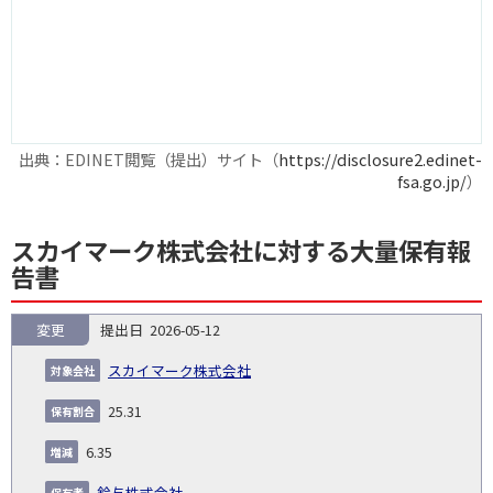
出典：EDINET閲覧（提出）サイト（
https://disclosure2.edinet-
fsa.go.jp/
）
スカイマーク株式会社に対する大量保有報
告書
変更
2026-05-12
報
告
保
対
スカイマーク株式会社
義
提
証券
有
増
保
象
業
種
詳
NO.
務
出
コー
割
減
有
25.31
会
種
別
細
発
日
ド
合
(%)
者
社
生
(%)
6.35
日
鈴与株式会社