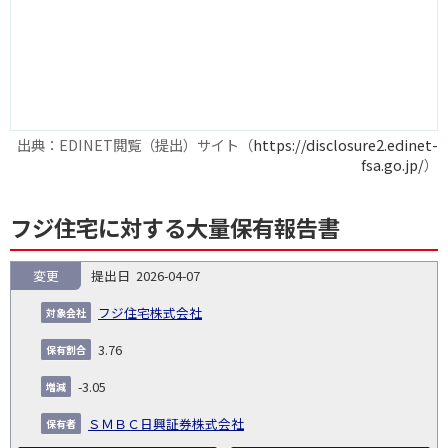
出典：EDINET閲覧（提出）サイト（
https://disclosure2.edinet-
fsa.go.jp/
）
フジ住宅に対する大量保有報告書
変更
2026-04-07
報
告
保
対
フジ住宅株式会社
義
提
証券
有
増
保
象
業
種
詳
NO.
務
出
コー
割
減
有
3.76
会
種
別
細
発
日
ド
合
(%)
者
社
生
(%)
-3.05
日
ＳＭＢＣ日興証券株式会社