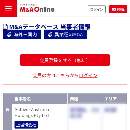
ログイン
無料登録
M&Aデータベース 当事者情報
海外－国内
異業種のM&A
会員登録をする（無料）
会員の方はこちらから
ログイン
当事者名
業種
エリア
買
Gulliver Australia
専門商社
、
その
東京都
Holdings Pty Ltd
他小売
上場親会社