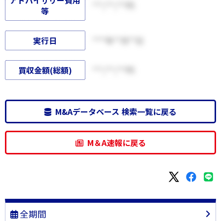
アドバイザリー費用
***,***,***円
等
実行日
****年**月**日
買収金額(総額)
***,***,***円
M&Aデータベース 検索一覧に戻る
M＆A速報に戻る
全期間