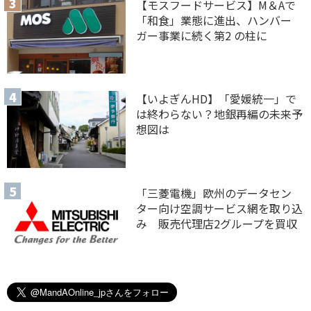
【モスフードサービス】M＆Aで
「和食」業態に進出、ハンバー
ガー事業に続く第2 の柱に
【いよぎんHD】「愛媛統一」で
は終わらない？地銀再編の未来予
想図は
「三菱電機」欧州のデータセン
ター向け空調サービス網を取り込
み 販売代理店2グループを買収