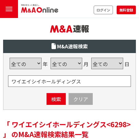
ログイン
無料登録
M&A速報検索
年
月
日
検索
クリア
「 ワイエイシイホールディングス<6298>
」 のM&A速報検索結果一覧