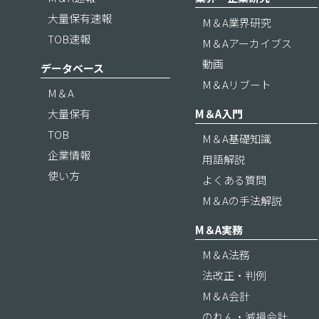
大量保有速報
M＆A業界研究
TOB速報
M＆Aアーカイブス
動画
データベース
M＆Aリブート
M＆A
大量保有
M＆A入門
TOB
M＆A基礎知識
企業情報
用語解説
使い方
よくある質問
M＆Aの手法解説
M＆A実務
M＆A法務
法改正・判例
M＆A会計
のれん・減損会計