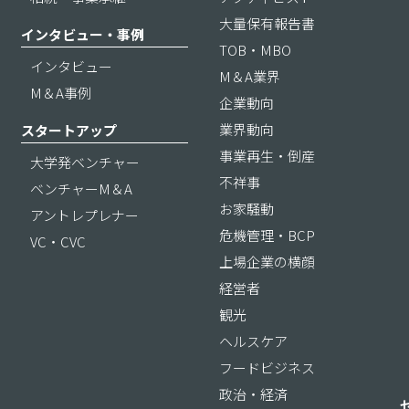
大量保有報告書
インタビュー・事例
TOB・MBO
インタビュー
M＆A業界
M＆A事例
企業動向
業界動向
スタートアップ
事業再生・倒産
大学発ベンチャー
不祥事
ベンチャーM＆A
お家騒動
アントレプレナー
危機管理・BCP
VC・CVC
上場企業の横顔
経営者
観光
ヘルスケア
フードビジネス
政治・経済