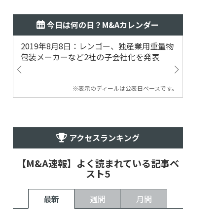
今日は何の日？M&Aカレンダー
2019年8月8日：レンゴー、独産業用重量物
2014
包装メーカーなど2社の子会社化を発表
提案
※表示のディールは公表日ベースです。
アクセスランキング
【M&A速報】よく読まれている記事ベ
スト5
最新
週間
月間