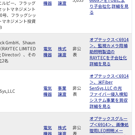
エルピー、フラッグ
機器
譲渡
り子会社化
詳細を見
セットマネジメント
る
40号、フラッグシッ
トマネジメント投資
Ｂ
オプテックス＜6914
uck GmbH、Shaun
＞、監視カメラ用補
（RAYTEC LIMITED
電気
株式
非公
助照明製造の
g Director）、その
機器
譲渡
表
RAYTECを子会社化
主2名
詳細を見る
オプテックス＜6914
＞、米Fiber
電気
事業
非公
SenSys,LLC の光
nSys,LLC
機器
譲渡
表
ファイバー侵入検知
システム事業を買収
詳細を見る
オプテックスグルー
プ＜6914＞、画像処
電気
株式
非公
理用LED照明メー
機器
譲渡
表