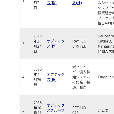
月7
ス(株)
ス(株)
ムシー・
日
シップア
投資組合
プアセッ
組合40号
2012
Geutebr
年1
オプテック
RAYTEC
Cutler氏
3
月27
ス(株)
LIMITED
Managin
日
他個人株
光ファイ
2010
バー侵入検
年7
オプテック
4
知システム
Fiber Se
月26
ス(株)
の開発、製
日
造、販売
2018
オプテック
年10
EFFILUX
5
スグループ
非公表
月23
SAS