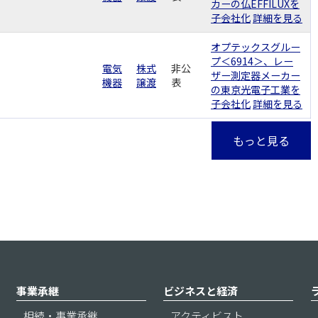
カーの仏EFFILUXを
子会社化
詳細を見る
オプテックスグルー
プ＜6914＞、レー
電気
株式
非公
ザー測定器メーカー
機器
譲渡
表
の東京光電子工業を
子会社化
詳細を見る
もっと見る
事業承継
ビジネスと経済
相続・事業承継
アクティビスト