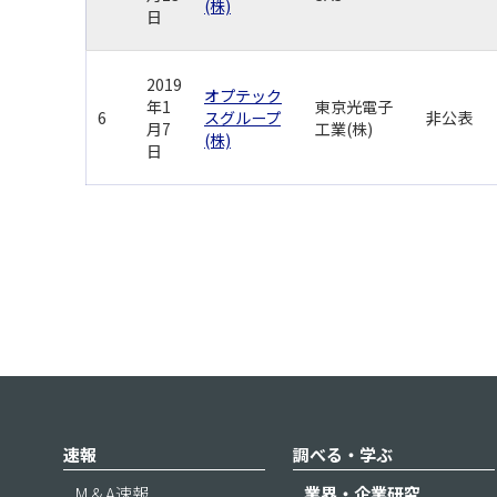
(株)
日
2019
オプテック
年1
東京光電子
6
スグループ
非公表
月7
工業(株)
(株)
日
速報
調べる・学ぶ
M＆A速報
業界・企業研究