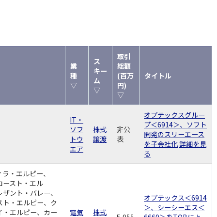
取引
ス
業
総額
キー
種
(百万
タイトル
ム
▽
円)
▽
▽
オプテックスグルー
IT・
プ＜6914＞、ソフト
ソフ
株式
非公
開発のスリーエース
トウ
譲渡
表
を子会社化
詳細を見
エア
る
ィラ・エルピー、
コースト・エル
レザント・バレー、
オプテックス＜6914
スト・エルピー、ク
＞、シーシーエス＜
イ・エルピー、カー
電気
株式
5,055
6669＞をTOBによ