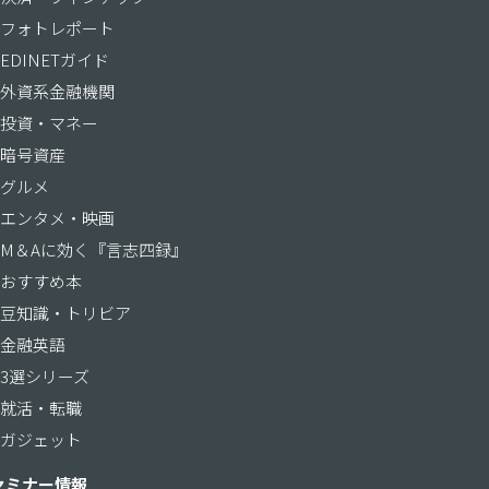
フォトレポート
EDINETガイド
外資系金融機関
投資・マネー
暗号資産
グルメ
エンタメ・映画
M＆Aに効く『言志四録』
おすすめ本
豆知識・トリビア
金融英語
3選シリーズ
就活・転職
ガジェット
セミナー情報