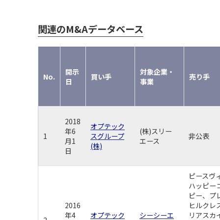
関連のM&Aデータベース
開示
対象企業・
No.
買い手
売り手
日
事業
2018
オプテック
年6
(株)スリー
1
スグループ
非公表
月1
エース
(株)
日
ピースヴ
ハッピー
ピー、プ
2016
ヒルクレ
年4
オプテック
シーシーエ
リアスカ
2