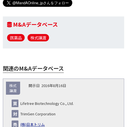
M&Aデータベース
医薬品
株式譲渡
関連のM&Aデータベース
取
株式
2016年8月16日
引
譲渡
対象
ス
総
タ
開
買
売
業
企
キー
額
イ
Lifetree Biotechnology Co., Ltd.
No.
示
い
り
種
業・
ム
(百
ト
日
手
手
▽
事業
▽
万
ル
TrimGen Corporation
円)
▽
(株)日本トリム