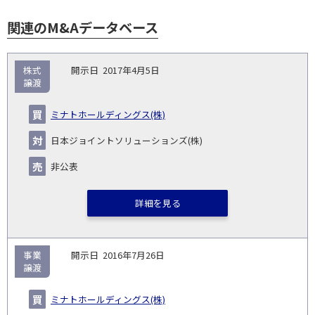
関連のM&Aデータベース
取
株式
2017年4月5日
引
譲渡
対象
ス
総
タ
開
買
売
業
企
キー
額
イ
ミナトホールディングス(株)
No.
示
い
り
種
業・
ム
(百
ト
日
手
手
▽
事業
▽
万
ル
日本ジョイントソリューションズ(株)
円)
▽
非公表
詳細を見る
事業
2016年7月26日
譲渡
ミナトホールディングス(株)