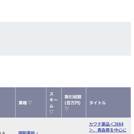
ス
取引総額
キー
業種 ▽
(百万円)
タイトル
ム
▽
▽
カワチ薬品＜2664
＞、青森県を中心に
ＤＡ
調剤薬局・