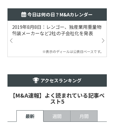
今日は何の日？M&Aカレンダー
2019年8月8日：レンゴー、独産業用重量物
2014
包装メーカーなど2社の子会社化を発表
提案
※表示のディールは公表日ベースです。
アクセスランキング
【M&A速報】よく読まれている記事ベ
スト5
最新
週間
月間