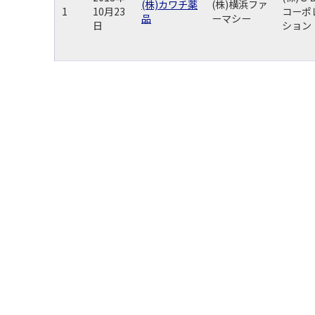
(株)カワチ薬
(株)横浜ファ
1
10月23
コーポ
品
ーマシー
日
ション