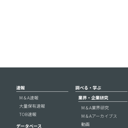
速報
調べる・学ぶ
M＆A速報
業界・企業研究
大量保有速報
M＆A業界研究
TOB速報
M＆Aアーカイブス
動画
データベース