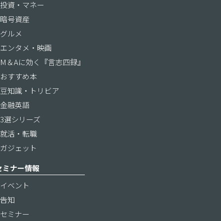
投資・マネー
暗号資産
グルメ
エンタメ・映画
M＆Aに効く『言志四録』
おすすめ本
豆知識・トリビア
金融英語
3選シリーズ
就活・転職
ガジェット
セミナー情報
イベント
告知
セミナー