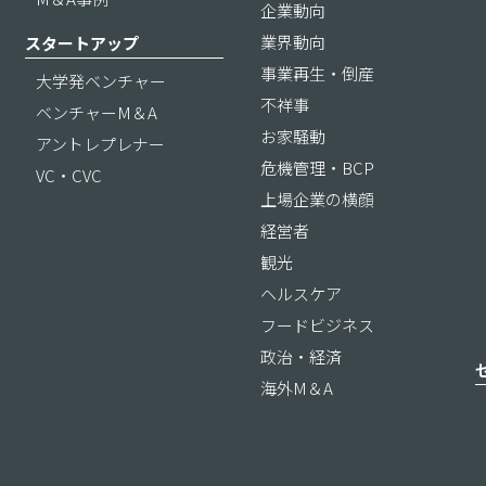
企業動向
業界動向
スタートアップ
事業再生・倒産
大学発ベンチャー
不祥事
ベンチャーM＆A
お家騒動
アントレプレナー
危機管理・BCP
VC・CVC
上場企業の横顔
経営者
観光
ヘルスケア
フードビジネス
政治・経済
海外M＆A
ス