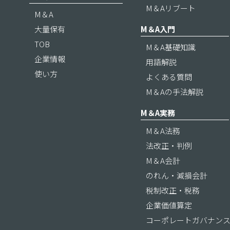
M＆Aリブート
M＆A
大量保有
M＆A入門
TOB
M＆A基礎知識
企業情報
用語解説
使い方
よくある質問
M＆Aの手法解説
M＆A実務
M＆A法務
法改正・判例
M＆A会計
のれん・減損会計
税制改正・税務
企業価値算定
コーポレートガバナン