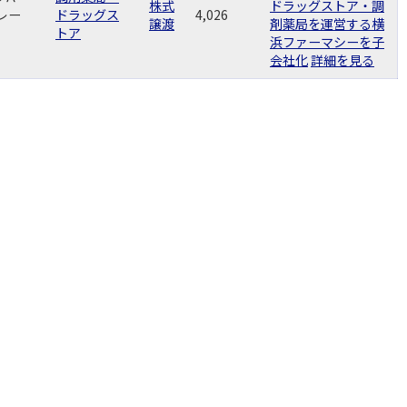
株式
ドラッグストア・調
レー
ドラッグス
4,026
譲渡
剤薬局を運営する横
トア
浜ファーマシーを子
会社化
詳細を見る