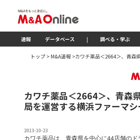
速報
データベース
|
調べる・学ぶ
トップ
>
M&A速報
>カワチ薬品＜2664＞、青
カワチ薬品
＜2664＞
、青森
局を運営する横浜ファーマシ
2013-10-23
カワチ薬品は、青森県を中心に44店舗の