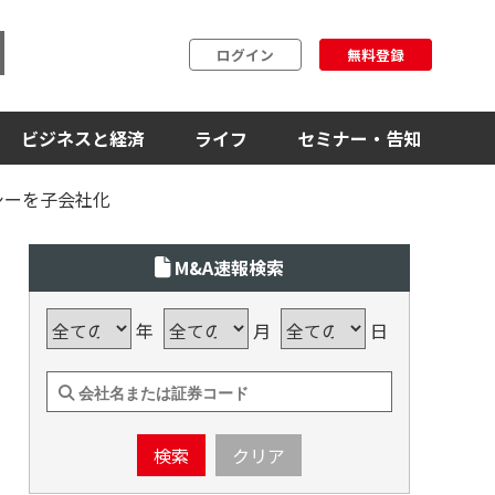
ログイン
無料登録
ビジネスと経済
ライフ
セミナー・告知
シーを子会社化
M&A速報検索
年
月
日
検索
クリア