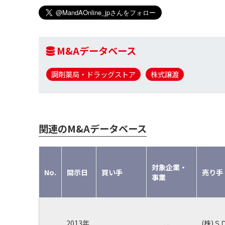
M&Aデータベース
調剤薬局・ドラッグストア
株式譲渡
関連のM&Aデータベース
対象企業・
No.
開示日
買い手
売り手
事業
2013年
(株)Ｓ