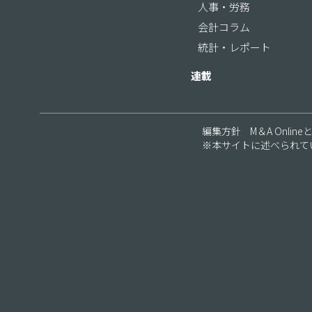
人事・労務
会計コラム
統計・レポート
連載
編集方針
M＆A Online
※本サイトに述べられて