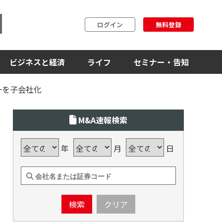
ログイン
無料登録
ビジネスと経済
ライフ
セミナー・告知
一を子会社化
M&A速報検索
年
月
日
検索
クリア