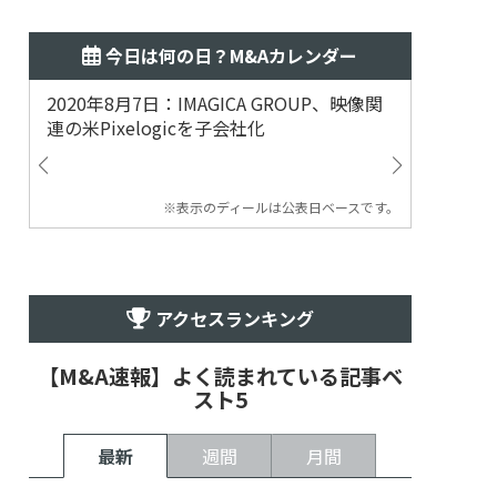
今日は何の日？M&Aカレンダー
2020年8月7日：IMAGICA GROUP、映像関
2019
連の米Pixelogicを子会社化
ム事業
渡
※表示のディールは公表日ベースです。
アクセスランキング
【M&A速報】よく読まれている記事ベ
スト5
最新
週間
月間