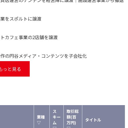
事業をスポルトに譲渡
ットカフェ事業の2店舗を譲渡
制作の円谷メディア・コンテンツを子会社化
もっと見る
ス
取引総
業種
キー
額(百
タイトル
▽
ム
万円)