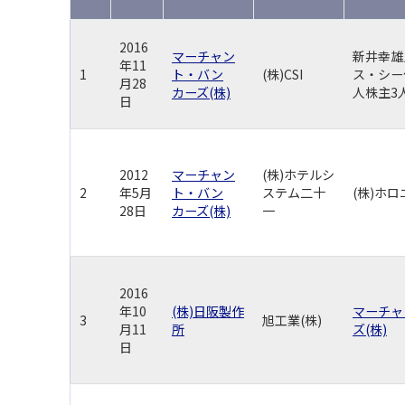
2016
マーチャン
新井幸雄
年11
1
ト・バン
(株)CSI
ス・シー
月28
カーズ(株)
人株主3
日
2012
マーチャン
(株)ホテルシ
2
年5月
ト・バン
ステム二十
(株)ホ
28日
カーズ(株)
一
2016
年10
(株)日阪製作
マーチャ
3
旭工業(株)
月11
所
ズ(株)
日