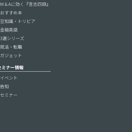
M＆Aに効く『言志四録』
おすすめ本
豆知識・トリビア
金融英語
3選シリーズ
就活・転職
ガジェット
セミナー情報
イベント
告知
セミナー