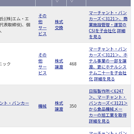
▽
▽
マーチャント・バン
その
氏((株)エム・エ
カーズ＜3121＞、商
他
株式
代表取締役)、個
業施設管理・運営の
サー
交換
人
CSIを子会社化
詳細
ビス
を見る
マーチャント・バン
その
カーズ＜3121＞、ホ
他
株式
テル事業の一部を譲
ロニック
468
サー
譲渡
渡、更にホテルシス
ビス
テム二十一を子会社
化
詳細を見る
日阪製作所＜6247
＞、マーチャント・
ント・バンカー
株式
バンカーズ＜3121＞
機械
350
譲渡
から食品機械メー
カーの旭工業を取得
詳細を見る
マーチャント・バン