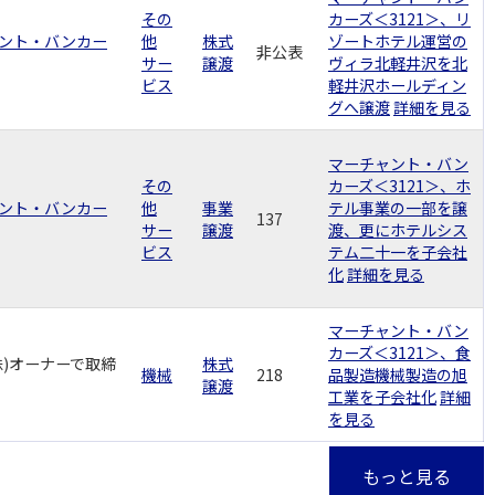
その
カーズ＜3121＞、リ
ント・バンカー
他
株式
ゾートホテル運営の
非公表
サー
譲渡
ヴィラ北軽井沢を北
ビス
軽井沢ホールディン
グへ譲渡
詳細を見る
マーチャント・バン
その
カーズ＜3121＞、ホ
ント・バンカー
他
事業
テル事業の一部を譲
137
サー
譲渡
渡、更にホテルシス
ビス
テム二十一を子会社
化
詳細を見る
マーチャント・バン
カーズ＜3121＞、食
株)オーナーで取締
株式
機械
218
品製造機械製造の旭
譲渡
工業を子会社化
詳細
を見る
もっと見る