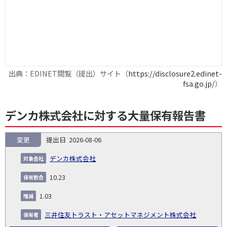
出典：EDINET閲覧（提出）サイト（
https://disclosure2.edinet-
fsa.go.jp/
）
デンカ株式会社に対する大量保有報告書
変更
2026-08-06
報
告
保
対
デンカ株式会社
義
提
証券
有
増
保
象
業
種
詳
NO.
務
出
コー
割
減
有
10.23
会
種
別
細
発
日
ド
合
(%)
者
社
生
(%)
1.03
日
三井住友トラスト・アセットマネジメント株式会社