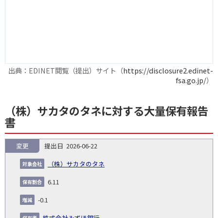
出典：EDINET閲覧（提出）サイト（
https://disclosure2.edinet-
fsa.go.jp/
）
（株）サカタのタネに対する大量保有報告
書
変更
2026-06-22
報
告
保
対
（株）サカタのタネ
義
提
証券
有
増
保
象
業
種
詳
NO.
務
出
コー
割
減
有
6.11
会
種
別
細
発
日
ド
合
(%)
者
社
生
(%)
-0.1
日
株式会社みずほ銀行