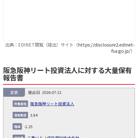
出典：EDINET閲覧（提出）サイト（
https://disclosure2.edinet-
fsa.go.jp/
）
阪急阪神リート投資法人に対する大量保有
報告書
変更
2026-07-21
報
告
保
対
阪急阪神リート投資法人
義
提
証券
有
増
保
象
業
種
詳
NO.
務
出
コー
割
減
有
3.84
会
種
別
細
発
日
ド
合
(%)
者
社
生
(%)
-1.25
日
三菱ＵＦＪ信託銀行株式会社