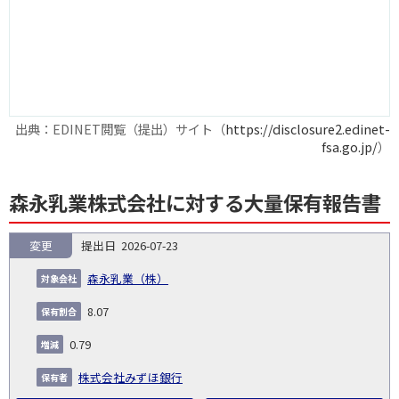
出典：EDINET閲覧（提出）サイト（
https://disclosure2.edinet-
fsa.go.jp/
）
森永乳業株式会社に対する大量保有報告書
変更
2026-07-23
報
告
保
対
森永乳業（株）
義
提
証券
有
増
保
象
業
種
詳
NO.
務
出
コー
割
減
有
8.07
会
種
別
細
発
日
ド
合
(%)
者
社
生
(%)
0.79
日
株式会社みずほ銀行