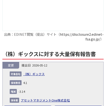
出典：EDINET閲覧（提出）サイト（
https://disclosure2.edinet-
fsa.go.jp/
）
（株）ギックスに対する大量保有報告書
変更
2026-05-12
報
告
保
対
（株）ギックス
義
提
証券
有
増
保
象
業
種
詳
NO.
務
出
コー
割
減
有
4.1
会
種
別
細
発
日
ド
合
(%)
者
社
生
(%)
-3.14
日
アセットマネジメントOne株式会社