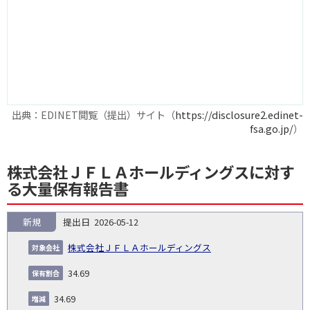
出典：EDINET閲覧（提出）サイト（
https://disclosure2.edinet-
fsa.go.jp/
）
株式会社ＪＦＬＡホールディングスに対す
る大量保有報告書
新規
2026-05-12
報
告
保
対
株式会社ＪＦＬＡホールディングス
義
提
証券
有
増
保
象
業
種
詳
NO.
務
出
コー
割
減
有
34.69
会
種
別
細
発
日
ド
合
(%)
者
社
生
(%)
34.69
日