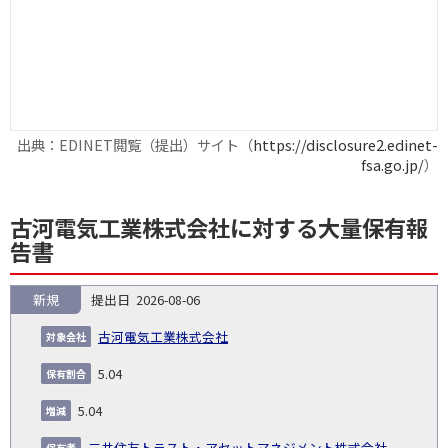
出典：EDINET閲覧（提出）サイト（
https://disclosure2.edinet-
fsa.go.jp/
）
古河電気工業株式会社に対する大量保有報
告書
新規
2026-08-06
報
告
保
対
古河電気工業株式会社
義
提
証券
有
増
保
象
業
種
詳
NO.
務
出
コー
割
減
有
5.04
会
種
別
細
発
日
ド
合
(%)
者
社
生
(%)
5.04
日
三井住友トラスト・アセットマネジメント株式会社