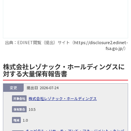
出典：EDINET閲覧（提出）サイト（
https://disclosure2.edinet-
fsa.go.jp/
）
株式会社レゾナック・ホールディングスに
対する大量保有報告書
変更
2026-07-24
報
告
保
対
株式会社レゾナック・ホールディングス
義
提
証券
有
増
保
象
業
種
詳
NO.
務
出
コー
割
減
有
10.5
会
種
別
細
発
日
ド
合
(%)
者
社
生
(%)
1.0
日
キャピタル・リサーチ・アンド・マネージメント・カンパ