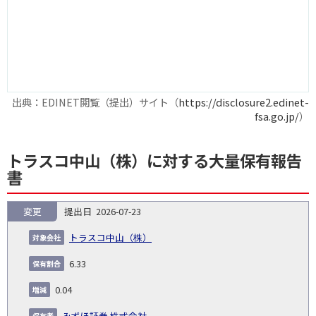
出典：EDINET閲覧（提出）サイト（
https://disclosure2.edinet-
fsa.go.jp/
）
トラスコ中山（株）に対する大量保有報告
書
変更
2026-07-23
報
告
保
対
トラスコ中山（株）
義
提
証券
有
増
保
象
業
種
詳
NO.
務
出
コー
割
減
有
6.33
会
種
別
細
発
日
ド
合
(%)
者
社
生
(%)
0.04
日
みずほ証券 株式会社