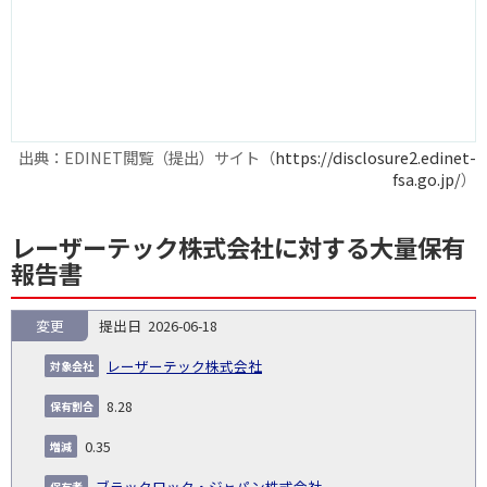
出典：EDINET閲覧（提出）サイト（
https://disclosure2.edinet-
fsa.go.jp/
）
レーザーテック株式会社に対する大量保有
報告書
変更
2026-06-18
報
告
保
対
レーザーテック株式会社
義
提
証券
有
増
保
象
業
種
詳
NO.
務
出
コー
割
減
有
8.28
会
種
別
細
発
日
ド
合
(%)
者
社
生
(%)
0.35
日
ブラックロック・ジャパン株式会社