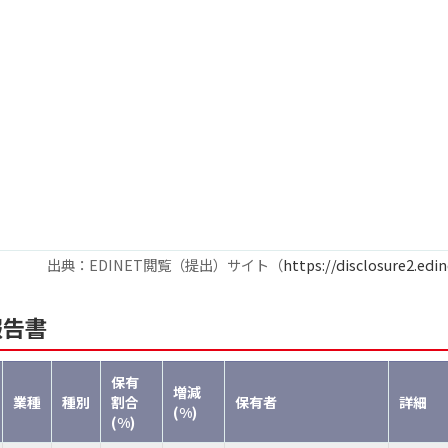
出典：EDINET閲覧（提出）サイト（
https://disclosure2.edin
報告書
保有
増減
業種
種別
割合
保有者
詳細
(%)
(%)