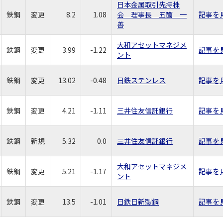
日本金属取引先持株
鉄鋼
変更
8.2
1.08
会 理事長 五箇 一
記事を
善
大和アセットマネジメ
鉄鋼
変更
3.99
-1.22
記事を
ント
鉄鋼
変更
13.02
-0.48
日鉄ステンレス
記事を
鉄鋼
変更
4.21
-1.11
三井住友信託銀行
記事を
鉄鋼
新規
5.32
0.0
三井住友信託銀行
記事を
大和アセットマネジメ
鉄鋼
変更
5.21
-1.17
記事を
ント
鉄鋼
変更
13.5
-1.01
日鉄日新製鋼
記事を