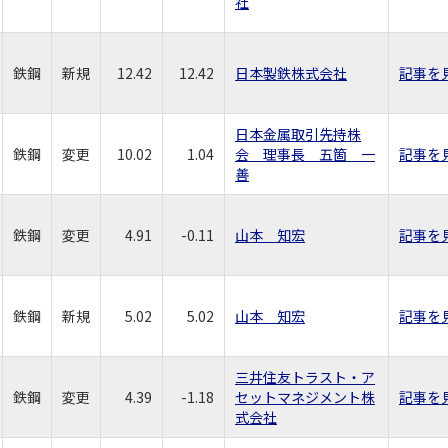
社
鉄鋼
新規
12.42
12.42
日本製鉄株式会社
記事を
日本金属取引先持株
鉄鋼
変更
10.02
1.04
会 理事長 五箇 一
記事を
善
鉄鋼
変更
4.91
-0.11
山本 知宏
記事を
鉄鋼
新規
5.02
5.02
山本 知宏
記事を
三井住友トラスト・ア
鉄鋼
変更
4.39
-1.18
セットマネジメント株
記事を
式会社