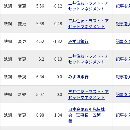
三井住友トラスト・ア
鉄鋼
変更
5.56
-0.12
記事を
セットマネジメント
三井住友トラスト・ア
鉄鋼
変更
5.68
0.48
記事を
セットマネジメント
鉄鋼
変更
4.52
-1.82
みずほ銀行
記事を
三井住友トラスト・ア
鉄鋼
変更
5.2
0.13
記事を
セットマネジメント
鉄鋼
新規
6.34
0.0
みずほ銀行
記事を
三井住友トラスト・ア
鉄鋼
新規
5.07
0.0
記事を
セットマネジメント
日本金属取引先持株
鉄鋼
変更
8.98
1.04
会 理事長 五箇 一
記事を
善