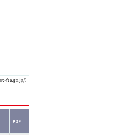
et-fsa.go.jp/
）
PDF