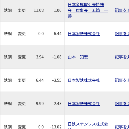
日本金属取引先持株
鉄鋼
変更
11.08
1.06
会 理事長 五箇 一
記事を
善
鉄鋼
変更
0.0
-6.44
日本製鉄株式会社
記事を
鉄鋼
変更
3.94
-1.08
山本 知宏
記事を
鉄鋼
変更
6.44
-3.55
日本製鉄株式会社
記事を
鉄鋼
変更
9.99
-2.43
日本製鉄株式会社
記事を
日鉄ステンレス株式会
鉄鋼
変更
0.0
-13.02
記事を