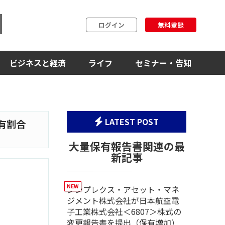
ログイン
無料登録
ビジネスと経済
ライフ
セミナー・告知
LATEST POST
有割合
大量保有報告書関連の最
新記事
シンプレクス・アセット・マネ
ジメント株式会社が日本航空電
子工業株式会社＜6807＞株式の
変更報告書を提出（保有増加）