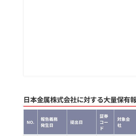
日本金属株式会社に対する大量保有
証券
報告義務
対象会
NO.
提出日
コー
発生日
社
ド