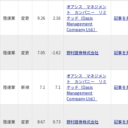
オアシス マネジメン
ト カンパニー リミ
陸運業
変更
9.26
2.16
テッド（Oasis
記事を
Management
Company Ltd.）
陸運業
変更
7.05
-1.62
野村證券株式会社
記事を
オアシス マネジメン
ト カンパニー リミ
陸運業
新規
7.1
7.1
テッド（Oasis
記事を
Management
Company Ltd.）
陸運業
変更
8.67
0.73
野村證券株式会社
記事を