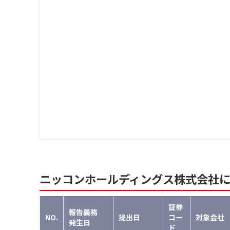
ニッコンホールディングス株式会社
証券
報告義務
NO.
提出日
コー
対象会社
発生日
ド