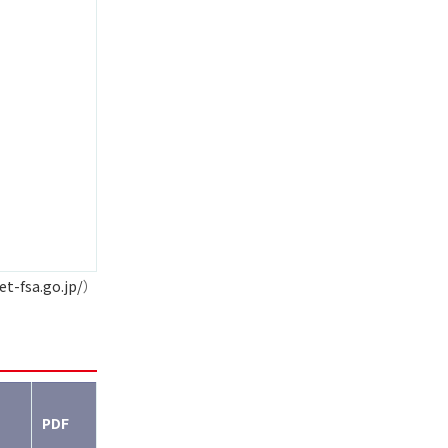
et-fsa.go.jp/
）
PDF