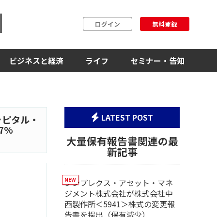
ログイン
無料登録
ビジネスと経済
ライフ
セミナー・告知
LATEST POST
ャピタル・
37%
大量保有報告書関連の最
新記事
シンプレクス・アセット・マネ
ジメント株式会社が株式会社中
西製作所＜5941＞株式の変更報
告書を提出（保有減少）