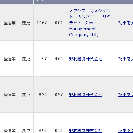
オアシス マネジメン
ト カンパニー リミ
陸運業
変更
17.67
0.01
テッド（Oasis
記事を
Management
Company Ltd.）
陸運業
変更
3.7
-4.64
野村證券株式会社
記事を
陸運業
変更
8.34
-0.57
野村證券株式会社
記事を
陸運業
変更
8.91
0.21
野村證券株式会社
記事を