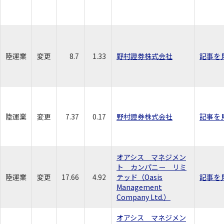
陸運業
変更
8.7
1.33
野村證券株式会社
記事を
陸運業
変更
7.37
0.17
野村證券株式会社
記事を
オアシス マネジメン
ト カンパニー リミ
陸運業
変更
17.66
4.92
テッド（Oasis
記事を
Management
Company Ltd.）
オアシス マネジメン