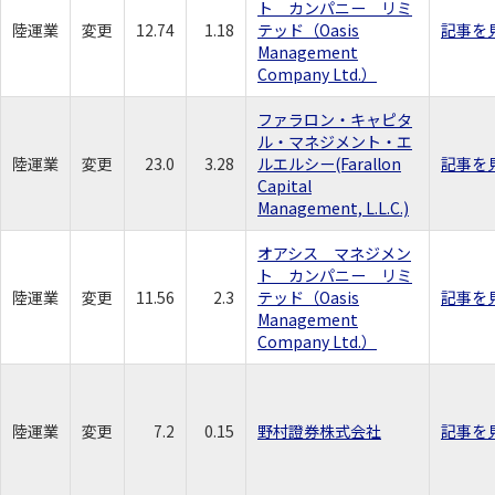
ト カンパニー リミ
陸運業
変更
12.74
1.18
テッド（Oasis
記事を
Management
Company Ltd.）
ファラロン・キャピタ
ル・マネジメント・エ
陸運業
変更
23.0
3.28
ルエルシー(Farallon
記事を
Capital
Management, L.L.C.)
オアシス マネジメン
ト カンパニー リミ
陸運業
変更
11.56
2.3
テッド（Oasis
記事を
Management
Company Ltd.）
陸運業
変更
7.2
0.15
野村證券株式会社
記事を