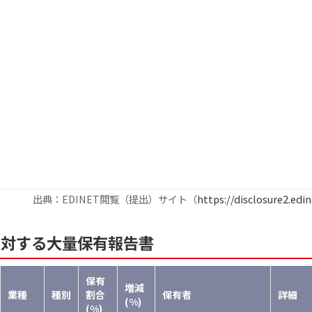
出典：EDINET閲覧（提出）サイト（
https://disclosure2.edin
に対する大量保有報告書
保有
増減
業種
種別
割合
保有者
詳細
(%)
(%)