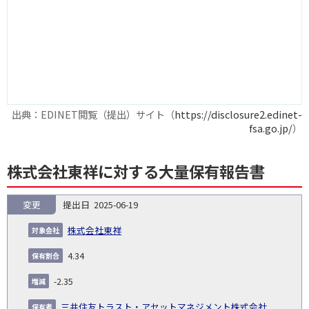
出典：EDINET閲覧（提出）サイト（
https://disclosure2.edinet-
fsa.go.jp/
）
株式会社東祥に対する大量保有報告書
変更
2025-06-19
報
告
保
対
株式会社東祥
義
提
証券
有
増
保
象
業
種
詳
NO.
務
出
コー
割
減
有
4.34
会
種
別
細
発
日
ド
合
(%)
者
社
生
(%)
-2.35
日
三井住友トラスト・アセットマネジメント株式会社