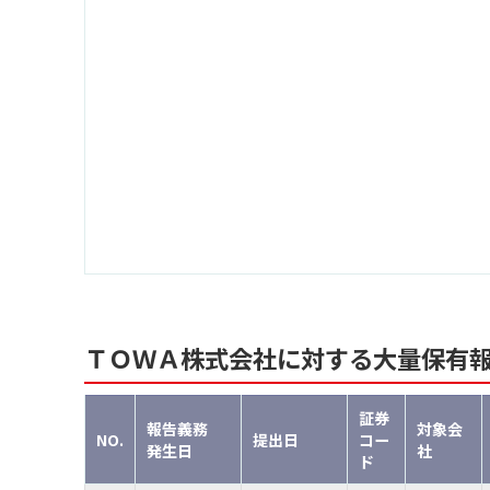
ＴＯＷＡ株式会社に対する大量保有
証券
報告義務
対象会
NO.
提出日
コー
発生日
社
ド