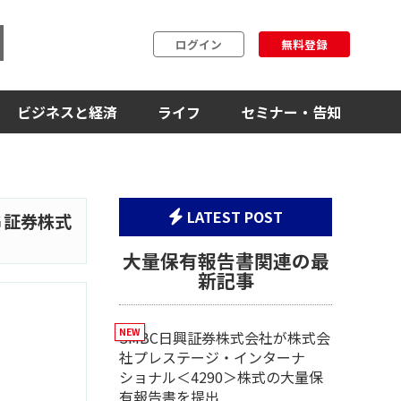
ログイン
無料登録
ビジネスと経済
ライフ
セミナー・告知
LATEST POST
Ｇ証券株式
大量保有報告書関連の最
新記事
SMBC日興証券株式会社が株式会
社プレステージ・インターナ
ショナル＜4290＞株式の大量保
有報告書を提出