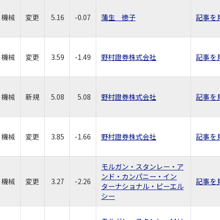
機械
変更
5.16
-0.07
蒲生 徳子
記事を
機械
変更
3.59
-1.49
野村證券株式会社
記事を
機械
新規
5.08
5.08
野村證券株式会社
記事を
機械
変更
3.85
-1.66
野村證券株式会社
記事を
モルガン・スタンレー・ア
ンド・カンパニー・イン
機械
変更
3.27
-2.26
記事を
ターナショナル・ピーエル
シー