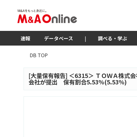
速報
データベース
|
調べる・学ぶ
DB TOP
[大量保有報告] ＜
6315
＞ ＴＯＷＡ株式会
会社が提出 保有割合5.53%(5.53%)