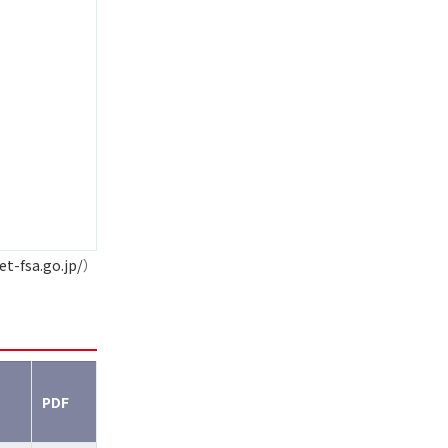
et-fsa.go.jp/
）
PDF