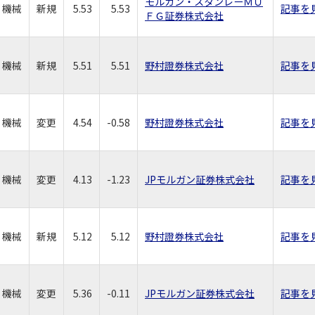
モルガン・スタンレーＭＵ
機械
新規
5.53
5.53
記事を
ＦＧ証券株式会社
機械
新規
5.51
5.51
野村證券株式会社
記事を
機械
変更
4.54
-0.58
野村證券株式会社
記事を
機械
変更
4.13
-1.23
JPモルガン証券株式会社
記事を
機械
新規
5.12
5.12
野村證券株式会社
記事を
機械
変更
5.36
-0.11
JPモルガン証券株式会社
記事を