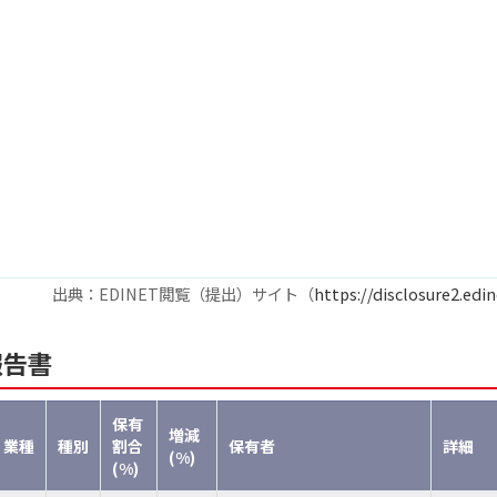
出典：EDINET閲覧（提出）サイト（
https://disclosure2.edin
報告書
保有
増減
業種
種別
割合
保有者
詳細
(%)
(%)