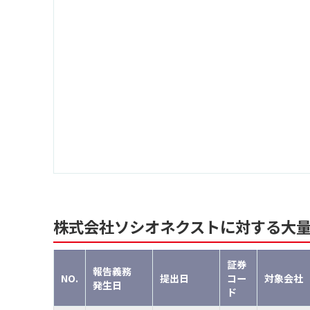
株式会社ソシオネクストに対する大
証券
報告義務
NO.
提出日
コー
対象会社
発生日
ド