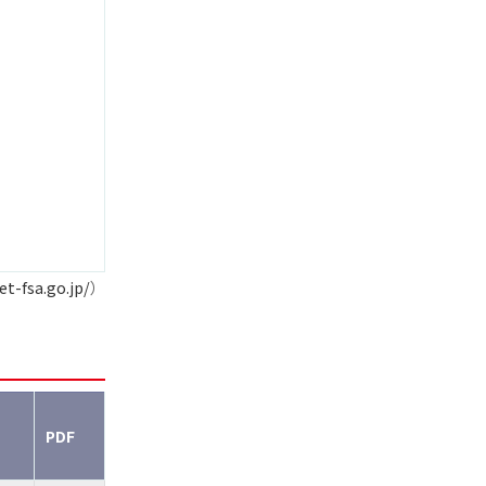
et-fsa.go.jp/
）
PDF