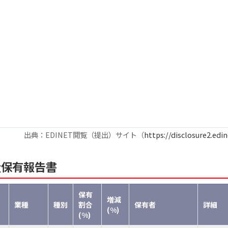
出典：EDINET閲覧（提出）サイト（
https://disclosure2.edin
量保有報告書
保有
増減
業種
種別
割合
保有者
詳細
(%)
(%)