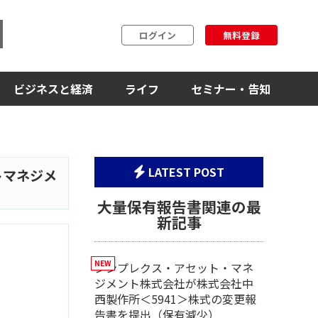
ログイン
無料登録
ビジネスと経済
ライフ
セミナー・告知
LATEST POST
トマネジメ
大量保有報告書関連の最
新記事
シンプレクス・アセット・マネ
ジメント株式会社が株式会社中
西製作所＜5941＞株式の変更報
告書を提出（保有減少）