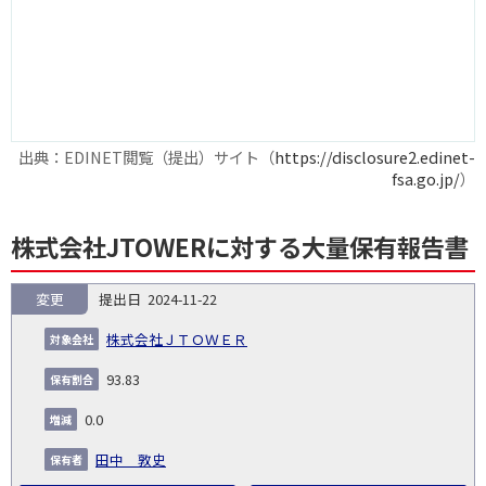
出典：EDINET閲覧（提出）サイト（
https://disclosure2.edinet-
fsa.go.jp/
）
株式会社JTOWERに対する大量保有報告書
変更
2024-11-22
報
告
保
対
株式会社ＪＴＯＷＥＲ
義
提
証券
有
増
保
象
業
種
詳
NO.
務
出
コー
割
減
有
93.83
会
種
別
細
発
日
ド
合
(%)
者
社
生
(%)
0.0
日
田中 敦史