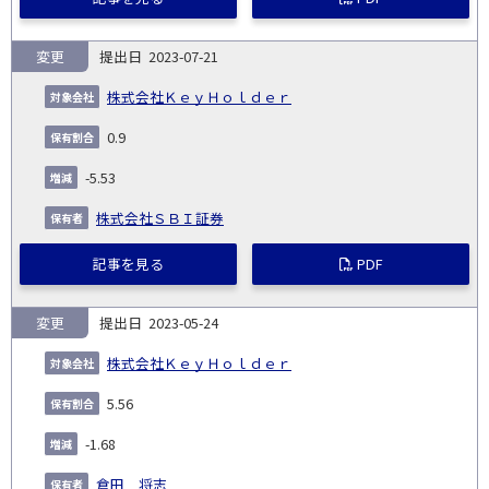
変更
2023-07-21
株式会社ＫｅｙＨｏｌｄｅｒ
0.9
-5.53
株式会社ＳＢＩ証券
記事を見る
PDF
変更
2023-05-24
株式会社ＫｅｙＨｏｌｄｅｒ
5.56
-1.68
倉田 将志