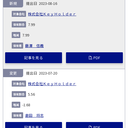
新規
2023-08-16
株式会社ＫｅｙＨｏｌｄｅｒ
7.99
7.99
藤澤 信義
記事を見る
PDF
変更
2023-07-20
株式会社ＫｅｙＨｏｌｄｅｒ
5.56
-1.68
倉田 将志
記事を見る
PDF