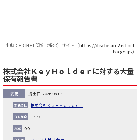
出典：EDINET閲覧（提出）サイト（
https://disclosure2.edinet-
fsa.go.jp/
）
株式会社ＫｅｙＨｏｌｄｅｒに対する大量
保有報告書
変更
2026-08-04
報
告
保
対
株式会社ＫｅｙＨｏｌｄｅｒ
義
提
証券
有
増
保
象
業
種
詳
NO.
務
出
コー
割
減
有
37.77
会
種
別
細
発
日
ド
合
(%)
者
社
生
(%)
0.0
日
Ｊトラスト株式会社