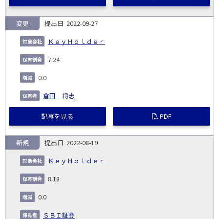
変更
2022-09-27
ＫｅｙＨｏｌｄｅｒ
7.24
0.0
倉田 将志
記事を見る
PDF
新規
2022-08-19
ＫｅｙＨｏｌｄｅｒ
8.18
0.0
ＳＢＩ証券