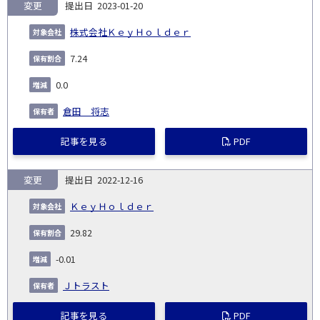
変更
2023-01-20
株式会社ＫｅｙＨｏｌｄｅｒ
7.24
0.0
倉田 将志
記事を見る
PDF
変更
2022-12-16
ＫｅｙＨｏｌｄｅｒ
29.82
-0.01
Ｊトラスト
記事を見る
PDF