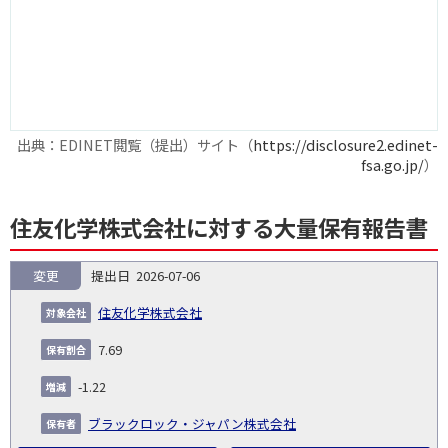
出典：EDINET閲覧（提出）サイト（
https://disclosure2.edinet-
fsa.go.jp/
）
住友化学株式会社に対する大量保有報告書
変更
2026-07-06
報
告
保
対
住友化学株式会社
義
提
証券
有
増
保
象
業
種
詳
NO.
務
出
コー
割
減
有
7.69
会
種
別
細
発
日
ド
合
(%)
者
社
生
(%)
-1.22
日
ブラックロック・ジャパン株式会社