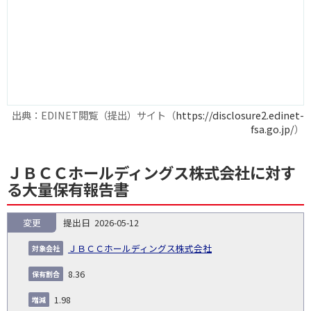
出典：EDINET閲覧（提出）サイト（
https://disclosure2.edinet-
fsa.go.jp/
）
ＪＢＣＣホールディングス株式会社に対す
る大量保有報告書
変更
2026-05-12
報
告
保
対
ＪＢＣＣホールディングス株式会社
義
提
証券
有
増
保
象
業
種
詳
NO.
務
出
コー
割
減
有
8.36
会
種
別
細
発
日
ド
合
(%)
者
社
生
(%)
1.98
日