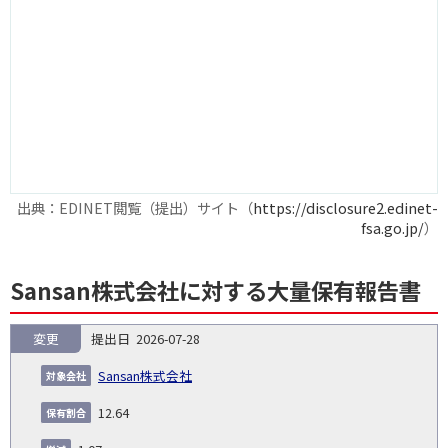
出典：EDINET閲覧（提出）サイト（
https://disclosure2.edinet-
fsa.go.jp/
）
Sansan株式会社に対する大量保有報告書
変更
2026-07-28
報
告
保
対
Sansan株式会社
義
提
証券
有
増
保
象
業
種
詳
NO.
務
出
コー
割
減
有
12.64
会
種
別
細
発
日
ド
合
(%)
者
社
生
(%)