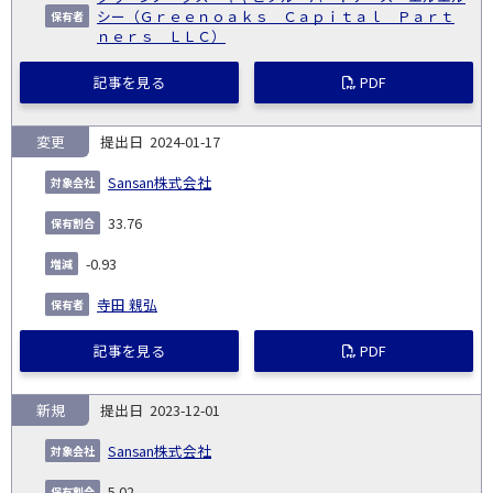
シー（Ｇｒｅｅｎｏａｋｓ Ｃａｐｉｔａｌ Ｐａｒｔ
ｎｅｒｓ ＬＬＣ）
記事を見る
PDF
変更
2024-01-17
Sansan株式会社
33.76
-0.93
寺田 親弘
記事を見る
PDF
新規
2023-12-01
Sansan株式会社
5.02