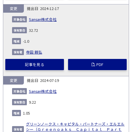
変更
2024-12-17
Sansan株式会社
32.72
-1.0
寺田 親弘
記事を見る
PDF
変更
2024-07-19
Sansan株式会社
9.22
1.05
グリーンノークス・キャピタル・パートナーズ・エルエル
シー（Ｇｒｅｅｎｏａｋｓ Ｃａｐｉｔａｌ Ｐａｒｔ