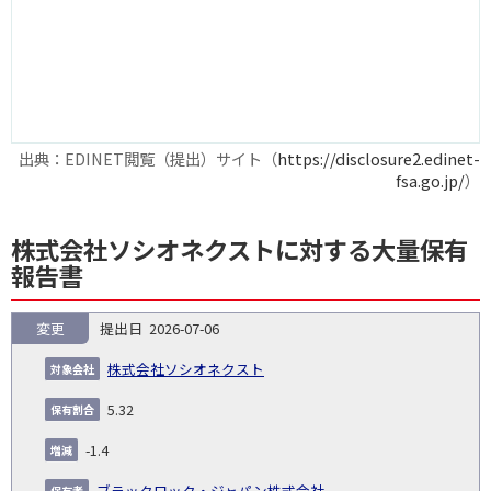
出典：EDINET閲覧（提出）サイト（
https://disclosure2.edinet-
fsa.go.jp/
）
株式会社ソシオネクストに対する大量保有
報告書
変更
2026-07-06
報
告
保
対
株式会社ソシオネクスト
義
提
証券
有
増
保
象
業
種
詳
NO.
務
出
コー
割
減
有
5.32
会
種
別
細
発
日
ド
合
(%)
者
社
生
(%)
-1.4
日
ブラックロック・ジャパン株式会社