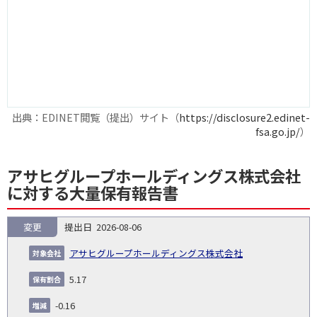
出典：EDINET閲覧（提出）サイト（
https://disclosure2.edinet-
fsa.go.jp/
）
アサヒグループホールディングス株式会社
に対する大量保有報告書
変更
2026-08-06
報
告
保
対
アサヒグループホールディングス株式会社
義
提
証券
有
増
保
象
業
種
詳
NO.
務
出
コー
割
減
有
5.17
会
種
別
細
発
日
ド
合
(%)
者
社
生
(%)
-0.16
日