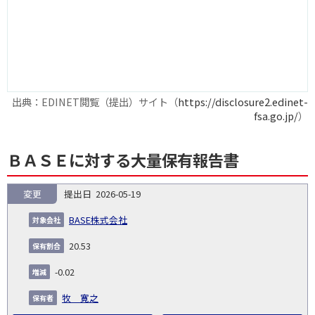
出典：EDINET閲覧（提出）サイト（
https://disclosure2.edinet-
fsa.go.jp/
）
ＢＡＳＥに対する大量保有報告書
変更
2026-05-19
報
告
保
対
BASE株式会社
義
提
証券
有
増
保
象
業
種
詳
NO.
務
出
コー
割
減
有
20.53
会
種
別
細
発
日
ド
合
(%)
者
社
生
(%)
-0.02
日
牧 寛之