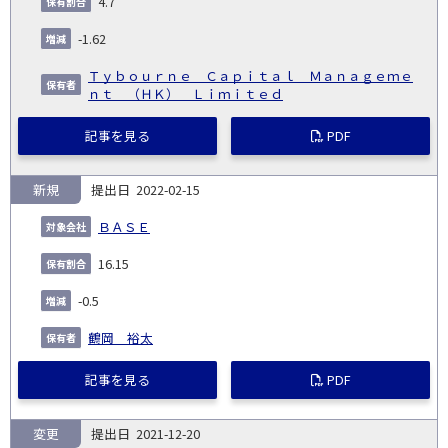
4.7
-1.62
Ｔｙｂｏｕｒｎｅ Ｃａｐｉｔａｌ Ｍａｎａｇｅｍｅ
ｎｔ （ＨＫ） Ｌｉｍｉｔｅｄ
記事を見る
PDF
新規
2022-02-15
ＢＡＳＥ
16.15
-0.5
鶴岡 裕太
記事を見る
PDF
変更
2021-12-20