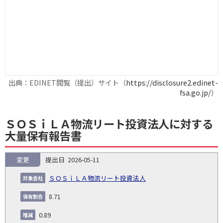
出典：EDINET閲覧（提出）サイト（
https://disclosure2.edinet-
fsa.go.jp/
）
ＳＯＳｉＬＡ物流リート投資法人に対する
大量保有報告書
変更
2026-05-11
報
告
保
対
ＳＯＳｉＬＡ物流リート投資法人
義
提
証券
有
増
保
象
業
種
詳
NO.
務
出
コー
割
減
有
8.71
会
種
別
細
発
日
ド
合
(%)
者
社
生
(%)
0.89
日