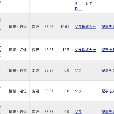
ル
Ｅ． ＬＴ
ス
Ｄ．
環
ド
情報・通信
変更
38.26
-10.61
ソラ株式会社
記事を
ル
ス
Ｆ
ル
情報・通信
変更
48.87
10.5
ソラ株式会社
記事を
ス
ー
グ
情報・通信
変更
38.37
0.0
ソラ
記事を
ー
グ
情報・通信
変更
38.37
0.0
ソラ
記事を
ー
グ
情報・通信
変更
38.37
0.0
ソラ
記事を