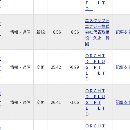
Ｅ． ＬＴ
ス
Ｄ．
エスクリプト
環
エナジー株式
ド
情報・通信
新規
8.56
8.56
会社代表取締
記事を
ル
役 久永 賢
ス
剛
ＯＲＣＨＩ
環
Ｄ ＰＬＵ
ド
情報・通信
変更
25.42
-0.99
Ｓ ＰＴ
記事を
ル
Ｅ． ＬＴ
ス
Ｄ．
ＯＲＣＨＩ
環
Ｄ ＰＬＵ
ド
情報・通信
変更
26.41
-1.06
Ｓ ＰＴ
記事を
ル
Ｅ． ＬＴ
ス
Ｄ．
ＯＲＣＨＩ
環