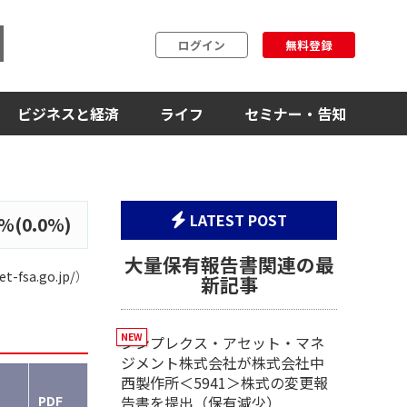
ログイン
無料登録
ビジネスと経済
ライフ
セミナー・告知
LATEST POST
(0.0%)
大量保有報告書関連の最
et-fsa.go.jp/
）
新記事
シンプレクス・アセット・マネ
ジメント株式会社が株式会社中
西製作所＜5941＞株式の変更報
PDF
告書を提出（保有減少）