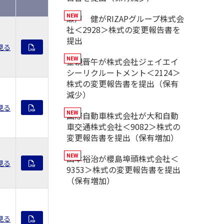
瀬戸 健がRIZAPグループ株式会
社＜2928＞株式の変更報告書を
提出
見る
金親晋午が株式会社ジェイエイ
シーリクルートメント＜2124＞
株式の変更報告書を提出（保有
減少）
見る
国際自動車株式会社が大和自動
車交通株式会社＜9082＞株式の
変更報告書を提出（保有増加）
山本裕治が櫻島埠頭株式会社＜
見る
9353＞株式の変更報告書を提出
（保有増加）
見る