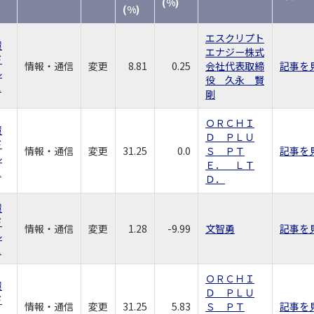
(%)
(%)
エスクリプト
環
エナジー株式
ド
情報・通信
変更
8.81
0.25
会社代表取締
記事を
ル
役 久永 賢
ス
剛
ＯＲＣＨＩ
環
Ｄ ＰＬＵ
ド
情報・通信
変更
31.25
0.0
Ｓ ＰＴ
記事を
ル
Ｅ． ＬＴ
ス
Ｄ．
環
ド
情報・通信
変更
1.28
-9.99
文智勇
記事を
ル
ス
ＯＲＣＨＩ
環
Ｄ ＰＬＵ
ド
情報・通信
変更
31.25
5.83
Ｓ ＰＴ
記事を
ル