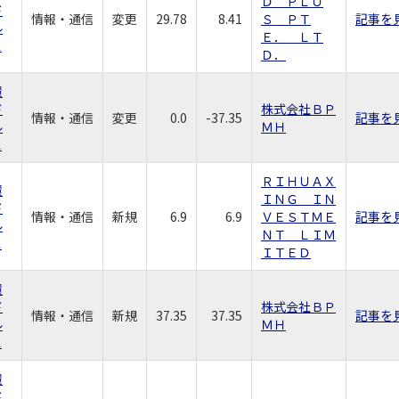
Ｄ ＰＬＵ
ド
情報・通信
変更
29.78
8.41
Ｓ ＰＴ
記事を
ル
Ｅ． ＬＴ
ス
Ｄ．
環
ド
株式会社ＢＰ
情報・通信
変更
0.0
-37.35
記事を
ル
ＭＨ
ス
ＲＩＨＵＡＸ
環
ＩＮＧ ＩＮ
ド
情報・通信
新規
6.9
6.9
ＶＥＳＴＭＥ
記事を
ル
ＮＴ ＬＩＭ
ス
ＩＴＥＤ
環
ド
株式会社ＢＰ
情報・通信
新規
37.35
37.35
記事を
ル
ＭＨ
ス
環
ド