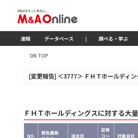
速報
データベース
|
調べる・学ぶ
DB TOP
[変更報告] ＜
3777
＞ ＦＨＴホールディング
ＦＨＴホールディングスに対する大
証券
報告義務
NO.
提出日
コー
対象会社