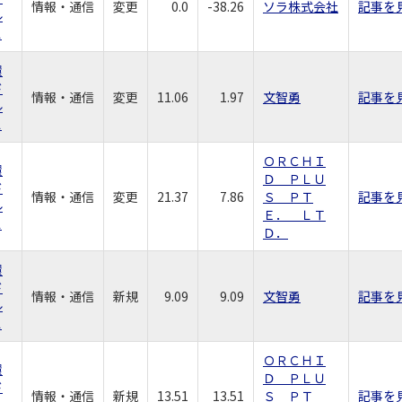
情報・通信
変更
0.0
-38.26
ソラ株式会社
記事を
ル
ス
環
ド
情報・通信
変更
11.06
1.97
文智勇
記事を
ル
ス
ＯＲＣＨＩ
環
Ｄ ＰＬＵ
ド
情報・通信
変更
21.37
7.86
Ｓ ＰＴ
記事を
ル
Ｅ． ＬＴ
ス
Ｄ．
環
ド
情報・通信
新規
9.09
9.09
文智勇
記事を
ル
ス
ＯＲＣＨＩ
環
Ｄ ＰＬＵ
ド
情報・通信
新規
13.51
13.51
Ｓ ＰＴ
記事を