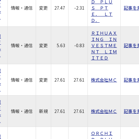
Ｄ ＰＬＵ
ド
情報・通信
変更
27.47
-2.31
Ｓ ＰＴ
記事を
ル
Ｅ． ＬＴ
ス
Ｄ．
ＲＩＨＵＡＸ
環
ＩＮＧ ＩＮ
ド
情報・通信
変更
5.63
-0.83
ＶＥＳＴＭＥ
記事を
ル
ＮＴ ＬＩＭ
ス
ＩＴＥＤ
環
ド
情報・通信
変更
27.61
27.61
株式会社ＭＣ
記事を
ル
ス
環
ド
情報・通信
新規
27.61
27.61
株式会社ＭＣ
記事を
ル
ス
ＯＲＣＨＩ
環