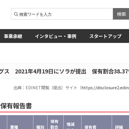
検索
事業承継
インタビュー・事例
スタートアップ
ス 2021年4月19日にソラが提出 保有割合38.37%
出典：EDINET閲覧（提出）サイト（
https://disclosure2.edin
量保有報告書
保有
増減
業種
種別
割合
保有者
詳細